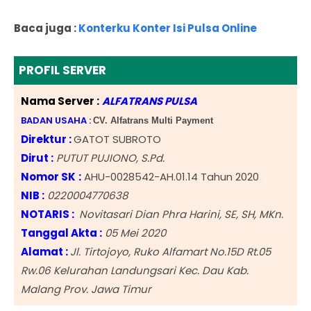
Baca juga :
Konterku Konter Isi Pulsa Online
PROFIL SERVER
Nama Server :
ALFATRANS PULSA
BADAN USAHA :
CV. Alfatrans Multi Payment
Direktur :
GATOT SUBROTO
Dirut :
PUTUT PUJIONO, S.Pd.
Nomor SK
:
AHU-0028542-AH.01.14 Tahun 2020
NIB
:
0220004770638
NOTARIS :
Novitasari Dian Phra Harini, SE, SH, MKn.
Tanggal Akta :
05 Mei 2020
Alamat :
Jl. Tirtojoyo, Ruko Alfamart No.15D Rt.05
Rw.06 Kelurahan Landungsari Kec. Dau Kab.
Malang Prov. Jawa Timur