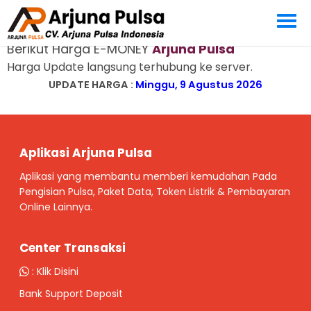
E-MONEY
Berikut Harga E-MONEY
Arjuna Pulsa
Harga Update langsung terhubung ke server.
UPDATE HARGA :
Minggu, 9 Agustus 2026
Aplikasi Arjuna Pulsa
Aplikasi yang membantu memberi kemudahan Pada
Pengisian Pulsa, Paket Data, Token Listrik & Pembayaran
Online Lainnya.
Center Transaksi
:
Klik Disini
Bank Support Deposit