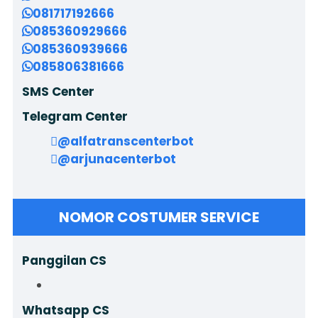
081717192666
085360929666
085360939666
085806381666
SMS Center
Telegram Center
@alfatranscenterbot
@arjunacenterbot
NOMOR COSTUMER SERVICE
Panggilan CS
Whatsapp CS