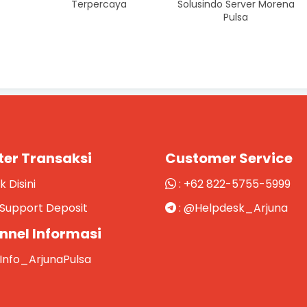
Terpercaya
Solusindo Server Morena
Pulsa
ter Transaksi
Customer Service
ik Disini
:
+62 822-5755-5999
Support Deposit
:
@Helpdesk_Arjuna
nnel Informasi
Info_ArjunaPulsa