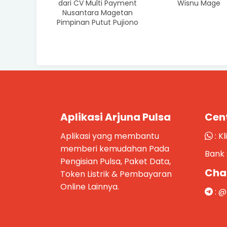
dari CV Multi Payment
Wisnu Mage
Nusantara Magetan
Pimpinan Putut Pujiono
Aplikasi Arjuna Pulsa
Cen
Aplikasi yang membantu
:
Kl
memberi kemudahan Pada
Bank 
Pengisian Pulsa, Paket Data,
Cha
Token Listrik & Pembayaran
Online Lainnya.
:
@