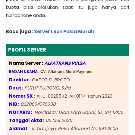
kuota bisa dilakukan saat itu juga hanya dari
handphone anda.
Baca juga :
Server Leon Pulsa Murah
PROFIL SERVER
Nama Server :
ALFATRANS PULSA
BADAN USAHA :
CV. Alfatrans Multi Payment
Direktur :
GATOT SUBROTO
Dirut :
PUTUT PUJIONO, S.Pd.
Nomor SK
:
AHU-0028542-AH.01.14 Tahun 2020
NIB
:
0220004770638
NOTARIS :
Novitasari Dian Phra Harini, SE, SH, MKn.
Tanggal Akta :
05 Mei 2020
Alamat :
Jl. Tirtojoyo, Ruko Alfamart No.15D Rt.05