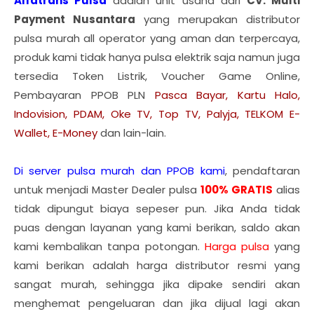
Alfatrans Pulsa
adalah unit usaha dari
CV. Multi
Payment Nusantara
yang merupakan distributor
pulsa murah all operator yang aman dan terpercaya,
produk kami tidak hanya pulsa elektrik saja namun juga
tersedia Token Listrik, Voucher Game Online,
Pembayaran PPOB PLN
Pasca Bayar, Kartu Halo,
Indovision, PDAM, Oke TV, Top TV, Palyja, TELKOM E-
Wallet, E-Money
dan lain-lain.
Di server pulsa murah dan PPOB kami
, pendaftaran
untuk menjadi Master Dealer pulsa
100% GRATIS
alias
tidak dipungut biaya sepeser pun. Jika Anda tidak
puas dengan layanan yang kami berikan, saldo akan
kami kembalikan tanpa potongan.
Harga pulsa
yang
kami berikan adalah harga distributor resmi yang
sangat murah, sehingga jika dipake sendiri akan
menghemat pengeluaran dan jika dijual lagi akan