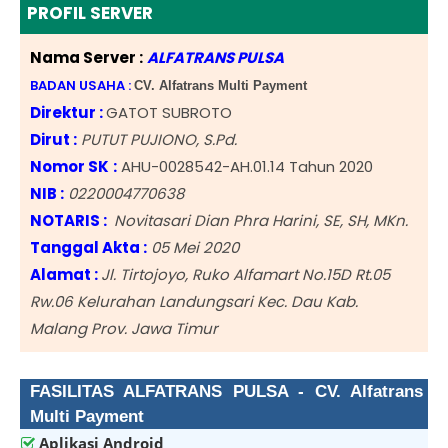
PROFIL SERVER
Nama Server :
ALFATRANS PULSA
BADAN USAHA :
CV. Alfatrans Multi Payment
Direktur :
GATOT SUBROTO
Dirut :
PUTUT PUJIONO, S.Pd.
Nomor SK
:
AHU-0028542-AH.01.14 Tahun 2020
NIB
:
0220004770638
NOTARIS :
Novitasari Dian Phra Harini, SE, SH, MKn.
Tanggal Akta :
05 Mei 2020
Alamat :
Jl. Tirtojoyo, Ruko Alfamart No.15D Rt.05
Rw.06 Kelurahan Landungsari Kec. Dau Kab.
Malang Prov. Jawa Timur
FASILITAS ALFATRANS PULSA - CV. Alfatrans
Multi Payment
Aplikasi Android