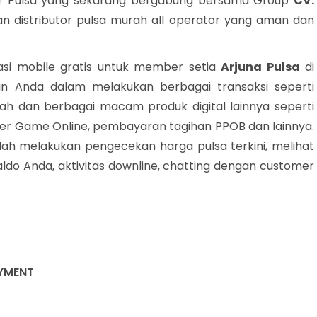
ver Pulsa yang sekarang bergabung bersama Group
CV.
 distributor pulsa murah all operator yang aman dan
asi mobile gratis untuk member setia
Arjuna Pulsa
di
n Anda dalam melakukan berbagai transaksi seperti
urah dan berbagai macam produk digital lainnya seperti
cher Game Online, pembayaran tagihan PPOB dan lainnya.
dah melakukan pengecekan harga pulsa terkini, melihat
aldo Anda, aktivitas downline, chatting dengan customer
AYMENT