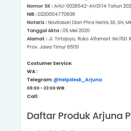
Nomor SK :
AHU-0028542-AH.01.14 Tahun 20
NIB :
0220004770638
Notaris :
Novitasari Dian Phra Harini, SE, SH, M
Tanggal Akta :
05 Mei 2020
Alamat :
Jl. Tirtojoyo, Ruko Alfamart No.15
Prov. Jawa Timur 65151
Costumer Service:
WA :
Telegram:
@Helpdesk_Arjuna
06:00 - 23:00 WIB
Call:
Daftar Produk Arjuna 