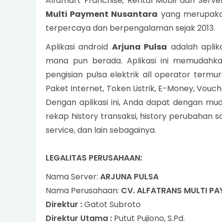
Alfamart Franchise, Rental Mobil dan Ser
Multi Payment Nusantara
yang merupakan
terpercaya dan berpengalaman sejak 2013.
Aplikasi android
Arjuna Pulsa
adalah aplik
mana pun berada. Aplikasi ini memudahka
pengisian pulsa elektrik all operator term
Paket Internet, Token Listrik, E-Money, Vou
Dengan aplikasi ini, Anda dapat dengan mu
rekap history transaksi, history perubahan s
service, dan lain sebagainya.
LEGALITAS PERUSAHAAN:
Nama Server:
ARJUNA PULSA
Nama Perusahaan:
CV. ALFATRANS MULTI P
Direktur :
Gatot Subroto
Direktur Utama :
Putut Pujiono, S.Pd.