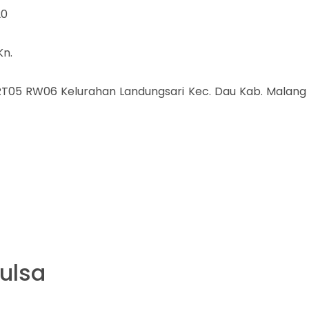
20
Kn.
D RT05 RW06 Kelurahan Landungsari Kec. Dau Kab. Malang
Pulsa