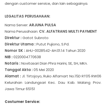
dengan customer service, dan lain sebagainya.
LEGALITAS PERUSAHAAN:
Nama Server:
ARJUNA PULSA
Nama Perusahaan:
CV. ALFATRANS MULTI PAYMENT
Direktur :
Gatot Subroto
Direktur Utama :
Putut Pujiono, S.Pd.
Nomor SK :
AHU-0028542-AH.01.14 Tahun 2020
NIB :
0220004770638
Notaris :
Novitasari Dian Phra Harini, SE, SH, MKn.
Tanggal Akta :
05 Mei 2020
Alamat :
Jl. Tirtojoyo, Ruko Alfamart No.15D RT05 RW06
Kelurahan Landungsari Kec. Dau Kab. Malang Prov.
Jawa Timur 65151
Costumer Service: