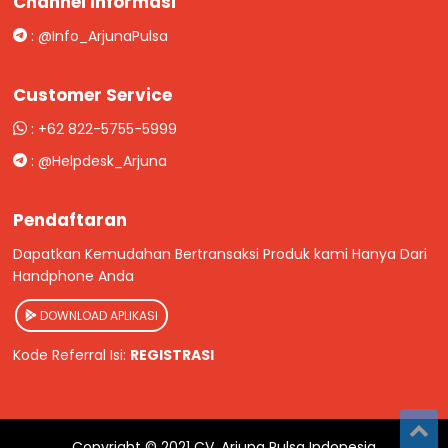
Channel Informasi
:
@Info_ArjunaPulsa
Customer Service
:
+62 822-5755-5999
:
@Helpdesk_Arjuna
Pendaftaran
Dapatkan Kemudahan Bertransaksi Produk kami Hanya Dari
Handphone Anda
DOWNLOAD APLIKASI
Kode Referral Isi:
REGISTRASI
Copyright
©
2021
CV. Arjuna Pulsa Indonesia